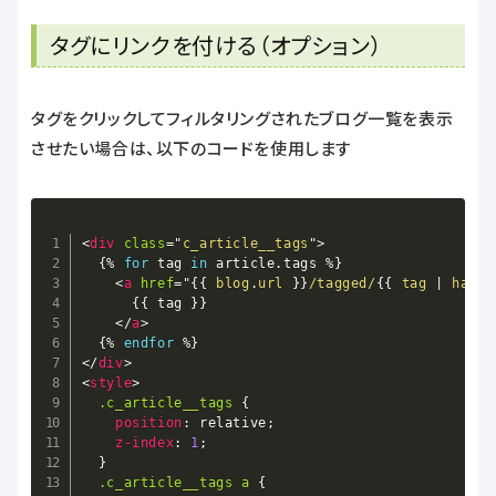
タグにリンクを付ける（オプション）
タグをクリックしてフィルタリングされたブログ一覧を表示
させたい場合は、以下のコードを使用します
Copy
<
div
class
=
"
c_article__tags
"
>
{%
for
 tag 
in
article
.
tags 
%}
<
a
href
=
"
{{
blog
.
url 
}}
/tagged/
{{
 tag 
|
handl
{{
 tag 
}}
</
a
>
{%
endfor
%}
</
div
>
<
style
>
.c_article__tags
{
position
:
 relative
;
z-index
:
1
;
}
.c_article__tags
 a
{