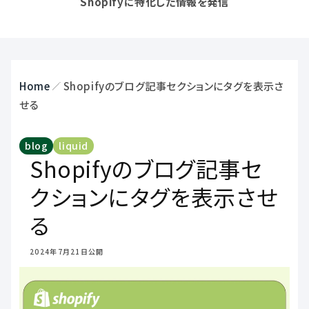
Shopifyに特化した情報を発信
ブログ
Blog
会社概要
Company
Home
Shopifyのブログ記事セクションにタグを表示さ
せる
blog
liquid
お問い合わせ
Shopifyのブログ記事セ
Contact
「何から相談すればいいか分か
クションにタグを表示させ
様も、まずはお気軽にご相談く
る
2024年7月21日
公開