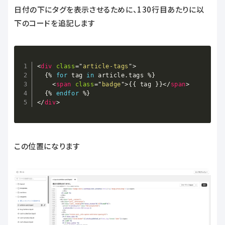
日付の下にタグを表示させるために、130行目あたりに以
下のコードを追記します
Copy
<
div
class
=
"
article-tags
"
>
{%
for
 tag 
in
article
.
tags 
%}
<
span
class
=
"
badge
"
>
{{
 tag 
}}
</
span
>
{%
endfor
%}
</
div
>
この位置になります