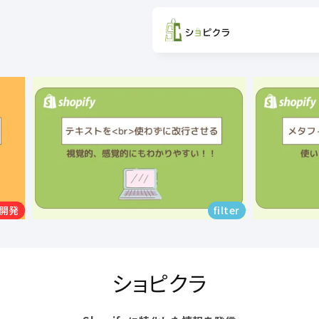
コンテン
ツに進む
ホーム
Home
Craftifyについて
About
サービス
発
filter
Service
選ばれる理由
ショピクラ
Reasons